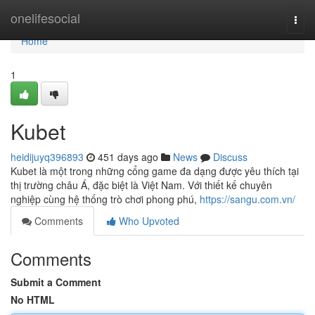
Home
onelifesocial
Togg
navi
Home
1
Kubet
heidijuyq396893
451 days ago
News
Discuss
Kubet là một trong những cổng game đa dạng được yêu thích tại
thị trường châu Á, đặc biệt là Việt Nam. Với thiết kế chuyên
nghiệp cùng hệ thống trò chơi phong phú,
https://sangu.com.vn/
Comments
Who Upvoted
Comments
Submit a Comment
No HTML