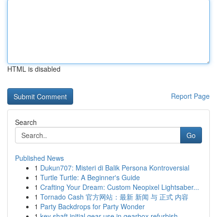
HTML is disabled
Report Page
Search
Go
Published News
1
Dukun707: Misteri di Balik Persona Kontroversial
1
Turtle Turtle: A Beginner's Guide
1
Crafting Your Dream: Custom Neopixel Lightsaber...
1
Tornado Cash 官方网站：最新 新闻 与 正式 内容
1
Party Backdrops for Party Wonder
1
key shaft initial gear use in gearbox refurbish...