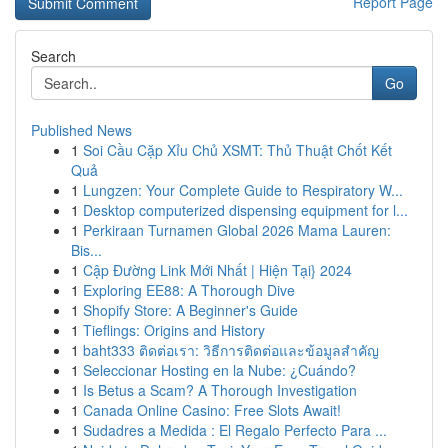
Report Page
Search
Go
Published News
1
Soi Cầu Cặp Xỉu Chủ XSMT: Thủ Thuật Chốt Kết
Quả
1
Lungzen: Your Complete Guide to Respiratory W...
1
Desktop computerized dispensing equipment for l...
1
Perkiraan Turnamen Global 2026 Mama Lauren:
Bis...
1
Cập Đường Link Mới Nhất | Hiện Tại} 2024
1
Exploring EE88: A Thorough Dive
1
Shopify Store: A Beginner's Guide
1
Tieflings: Origins and History
1
baht333 ติดต่อเรา: วิธีการติดต่อและข้อมูลสำคัญ
1
Seleccionar Hosting en la Nube: ¿Cuándo?
1
Is Betus a Scam? A Thorough Investigation
1
Canada Online Casino: Free Slots Await!
1
Sudadres a Medida : El Regalo Perfecto Para ...