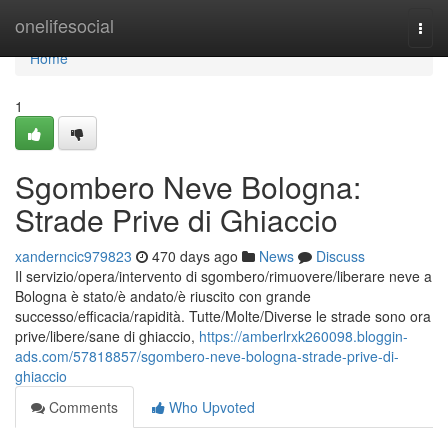
Home
onelifesocial
Togg
navi
Home
1
Sgombero Neve Bologna:
Strade Prive di Ghiaccio
xanderncic979823
470 days ago
News
Discuss
Il servizio/opera/intervento di sgombero/rimuovere/liberare neve a
Bologna è stato/è andato/è riuscito con grande
successo/efficacia/rapidità. Tutte/Molte/Diverse le strade sono ora
prive/libere/sane di ghiaccio,
https://amberlrxk260098.bloggin-
ads.com/57818857/sgombero-neve-bologna-strade-prive-di-
ghiaccio
Comments
Who Upvoted