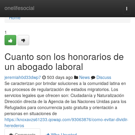
Home
onelifesocial
Togg
navi
Home
1
Cuanto son los honorarios de
un abogado laboral
jeremiah0d33dwp7
503 days ago
News
Discuss
Se caracterizan por brindar soluciones a la comunidad latina en
sus procesos de regularización de estados migratorios. Los
servicios legales que ofrecen son: Ciudadanía y Naturalización
Dirección directa de la Agencia de las Naciones Unidas para los
Refugiados para concurrencia justo gratuita y orientación a
personas en situaciones de
https://knoxavzs61233.qowap.com/93063876/como-evitar-dividir-
herederos
Comments
Who Upvoted