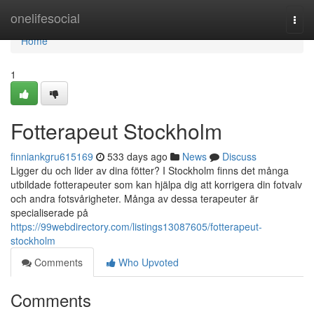
Home
onelifesocial
Togg
navi
Home
1
Fotterapeut Stockholm
finniankgru615169
533 days ago
News
Discuss
Ligger du och lider av dina fötter? I Stockholm finns det många
utbildade fotterapeuter som kan hjälpa dig att korrigera din fotvalv
och andra fotsvårigheter. Många av dessa terapeuter är
specialiserade på
https://99webdirectory.com/listings13087605/fotterapeut-
stockholm
Comments
Who Upvoted
Comments