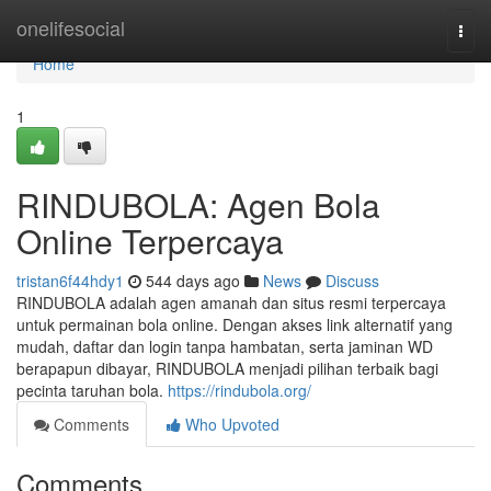
Home
onelifesocial
Togg
navi
Home
1
RINDUBOLA: Agen Bola
Online Terpercaya
tristan6f44hdy1
544 days ago
News
Discuss
RINDUBOLA adalah agen amanah dan situs resmi terpercaya
untuk permainan bola online. Dengan akses link alternatif yang
mudah, daftar dan login tanpa hambatan, serta jaminan WD
berapapun dibayar, RINDUBOLA menjadi pilihan terbaik bagi
pecinta taruhan bola.
https://rindubola.org/
Comments
Who Upvoted
Comments