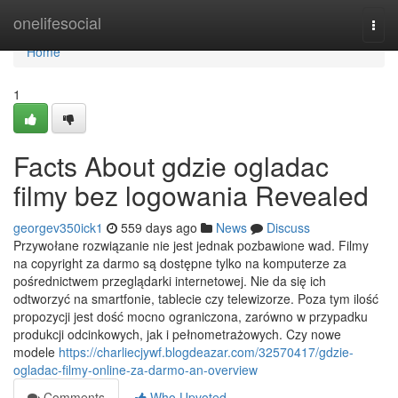
Home
onelifesocial
Togg
navi
Home
1
Facts About gdzie ogladac
filmy bez logowania Revealed
georgev350ick1
559 days ago
News
Discuss
Przywołane rozwiązanie nie jest jednak pozbawione wad. Filmy
na copyright za darmo są dostępne tylko na komputerze za
pośrednictwem przeglądarki internetowej. Nie da się ich
odtworzyć na smartfonie, tablecie czy telewizorze. Poza tym ilość
propozycji jest dość mocno ograniczona, zarówno w przypadku
produkcji odcinkowych, jak i pełnometrażowych. Czy nowe
modele
https://charliecjywf.blogdeazar.com/32570417/gdzie-
ogladac-filmy-online-za-darmo-an-overview
Comments
Who Upvoted