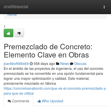
Home
onelifesocial
Togg
navi
Home
1
Premezclado de Concreto:
Elemento Clave en Obras
joankbvf688469
558 days ago
News
Discuss
En el ámbito de las proyectos de ingeniería, el uso del concreto
premezclado se ha convertido en una opción fundamental para
lograr una mayor optimización y calidad. Este material,
previamente mezclado en fábrica
https://concretosnabomb.com/que-es-el-concreto-premezclado-y-
para-que-se-utiliza/
Comments
Who Upvoted