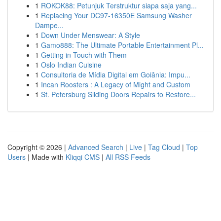
1
ROKOK88: Petunjuk Terstruktur siapa saja yang...
1
Replacing Your DC97-16350E Samsung Washer
Dampe...
1
Down Under Menswear: A Style
1
Gamo888: The Ultimate Portable Entertainment Pl...
1
Getting in Touch with Them
1
Oslo Indian Cuisine
1
Consultoria de Mídia Digital em Goiânia: Impu...
1
Incan Roosters : A Legacy of Might and Custom
1
St. Petersburg Sliding Doors Repairs to Restore...
Copyright © 2026 |
Advanced Search
|
Live
|
Tag Cloud
|
Top
Users
| Made with
Kliqqi CMS
|
All RSS Feeds