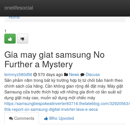
Home
onelifesocial
Home
1
Gia may giat samsung No
Further a Mystery
lemmyz580dfi6
570 days ago
News
Discuss
Sản phẩm nằm trong bất kỳ trường hợp bị từ chối bảo hành theo
chính sách của hãng. Cần không gian rộng để đặt máy. Máy giặt
Samsung cửa trước thích hợp với những gia đình có tần suất sử
dụng giặt máy cao, muốn sử dụng một chiếc máy
https://samsungbespokeaiinverter83716.thelateblog.com/32920563
this-report-on-samsung-digital-inverter-lava-e-seca
Comments
Who Upvoted