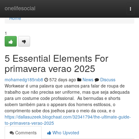
Home
onelifesocial
Togg
navi
Home
1
5 Essential Elements For
primavera verao 2025
mohamedg185rxb8
572 days ago
News
Discuss
Workwear é uma palavra que usamos para falar de roupa de
trabalho que não precisa ser uniforme, mas que seja adequada
para um costume code profissional. As bermudas e shorts
sobem também para o appears dos homens estilosos, o
comprimento sobe dos joelhos para o meio da coxa, e o
https://dallasuzeek.blogchaat.com/32341794/the-ultimate-guide-
to-primavera-verao-2025
Comments
Who Upvoted