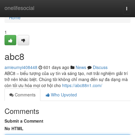
Home
onelifesocial
Togg
navi
Home
1
abc8
amieumyi408448
601 days ago
News
Discuss
ABC8 – biểu tượng của uy tín và sáng tạo, nơi trải nghiệm giải trí
trở nên khác biệt. Chúng tôi không chỉ mang đến sự đa dạng mà
còn tối ưu hóa mọi cơ hội cho
https://abc88n1.com/
Comments
Who Upvoted
Comments
Submit a Comment
No HTML