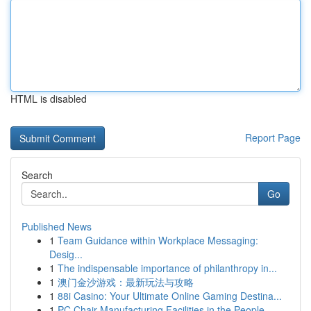
HTML is disabled
Report Page
Search
Go
Published News
1
Team Guidance within Workplace Messaging:
Desig...
1
The indispensable importance of philanthropy in...
1
澳门金沙游戏：最新玩法与攻略
1
88i Casino: Your Ultimate Online Gaming Destina...
1
PC Chair Manufacturing Facilities in the People...