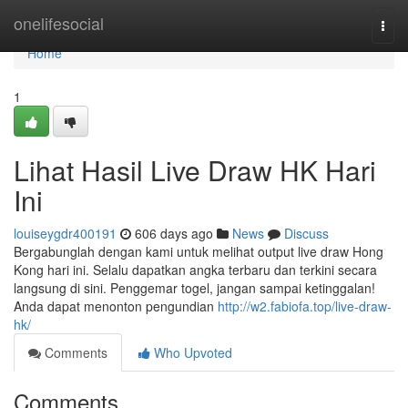
Home
onelifesocial
Togg
navi
Home
1
Lihat Hasil Live Draw HK Hari
Ini
louiseygdr400191
606 days ago
News
Discuss
Bergabunglah dengan kami untuk melihat output live draw Hong
Kong hari ini. Selalu dapatkan angka terbaru dan terkini secara
langsung di sini. Penggemar togel, jangan sampai ketinggalan!
Anda dapat menonton pengundian
http://w2.fabiofa.top/live-draw-
hk/
Comments
Who Upvoted
Comments