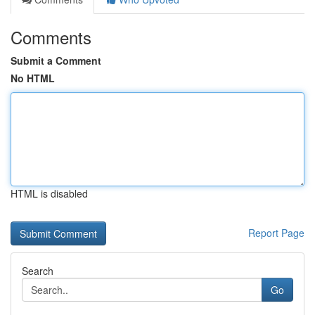
Comments
Submit a Comment
No HTML
HTML is disabled
Report Page
Search
Go