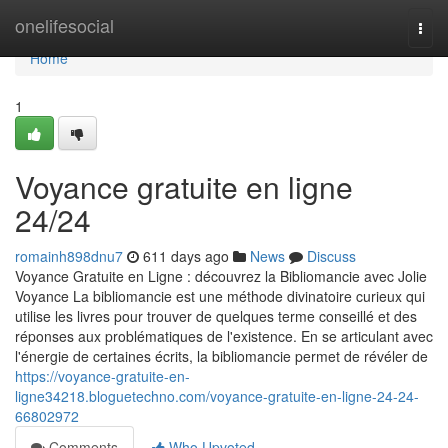
Home
onelifesocial
Togg
navi
Home
1
Voyance gratuite en ligne
24/24
romainh898dnu7
611 days ago
News
Discuss
Voyance Gratuite en Ligne : découvrez la Bibliomancie avec Jolie
Voyance La bibliomancie est une méthode divinatoire curieux qui
utilise les livres pour trouver de quelques terme conseillé et des
réponses aux problématiques de l'existence. En se articulant avec
l'énergie de certaines écrits, la bibliomancie permet de révéler de
https://voyance-gratuite-en-
ligne34218.bloguetechno.com/voyance-gratuite-en-ligne-24-24-
66802972
Comments
Who Upvoted