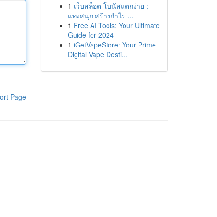
1
เว็บสล็อต โบนัสแตกง่าย :
แทงสนุก สร้างกำไร ...
1
Free AI Tools: Your Ultimate
Guide for 2024
1
iGetVapeStore: Your Prime
Digital Vape Desti...
ort Page