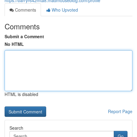
https://barryr642mta8.madmouseblog.com/profile
Comments
Who Upvoted
Comments
Submit a Comment
No HTML
HTML is disabled
Report Page
Search
Go